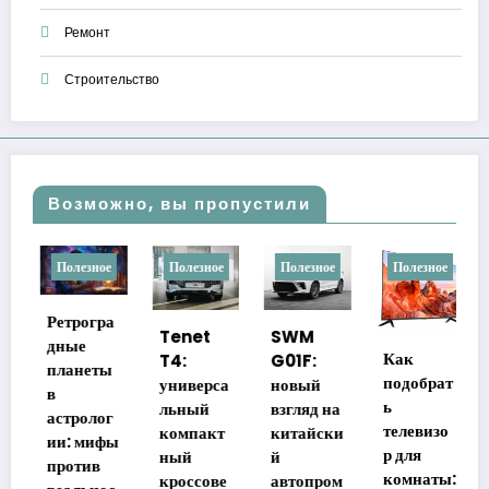
Ремонт
Строительство
Возможно, вы пропустили
лезное
Полезное
Полезное
Полезное
Полезное
трогра
Tenet
SWM
ые
Как
Детские
T4:
G01F:
анеты
подобрат
сандали
универса
новый
ь
: как
льный
взгляд на
тролог
телевизо
выбрать
компакт
китайски
: мифы
р для
безопас
ный
й
отив
комнаты:
ую,
кроссове
автопром