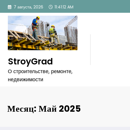
Перейти
7 августа, 2026
11:41:13 AM
к
содержимому
StroyGrad
О строительстве, ремонте,
недвижимости
Месяц: Май 2025