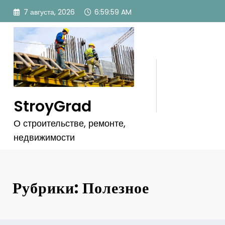
Перейти
7 августа, 2026
7:00:00 AM
к
содержимому
StroyGrad
О строительстве, ремонте,
недвижимости
Рубрики: Полезное