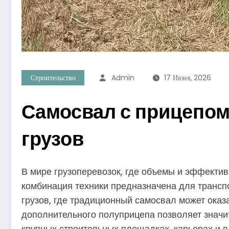
Строительство
Admin
17 Июня, 2026
Самосвал с прицепом
грузов
В мире грузоперевозок, где объемы и эффекти
комбинация техники предназначена для транспо
грузов, где традиционный самосвал может ока
дополнительного полуприцепа позволяет значит
крупных строительных площадках, карьерах и в