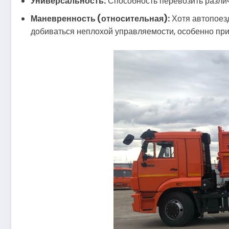
Универсальность:
Способность перевозить различ
Маневренность (относительная):
Хотя автопоез
добиваться неплохой управляемости, особенно пр