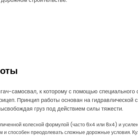
боты
гач-самосвал, к которому с помощью специального 
ицеп. Принцип работы основан на гидравлической с
высвобождая груз под действием силы тяжести.
величенной колесной формулой (часто 6х4 или 8х4) и усил
 и способен преодолевать сложные дорожные условия. Куз