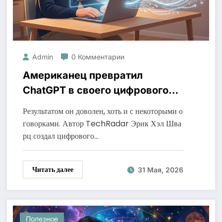
Admin
0 Комментарии
Американец превратил
ChatGPT в своего цифрового
клона с помощью данных из
Результатом он доволен, хоть и с некоторыми о
Reddit и Google
говорками. Автор TechRadar Эрик Хэл Шва
рц создал цифрового…
Читать далее
31 Мая, 2026
Полезное