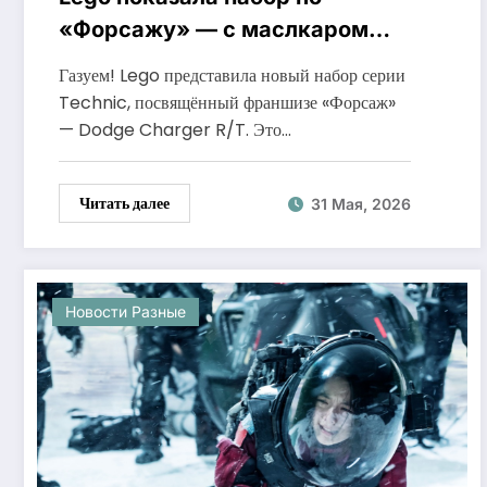
«Форсажу» — с маслкаром
Dodge Charger R/T Доминика
Газуем! Lego представила новый набор серии
Торетто
Technic, посвящённый франшизе «Форсаж»
— Dodge Charger R/T. Это…
Читать далее
31 Мая, 2026
Новости Разные