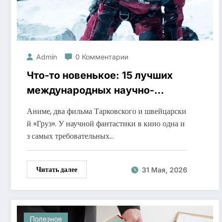
Admin
0 Комментарии
Что-то новенькое: 15 лучших
международных научно-
фантастических фильмов от
Аниме, два фильма Тарковского и швейцарски
Collider
й «Груз». У научной фантастики в кино одна и
з самых требовательных…
Читать далее
31 Мая, 2026
Полезное