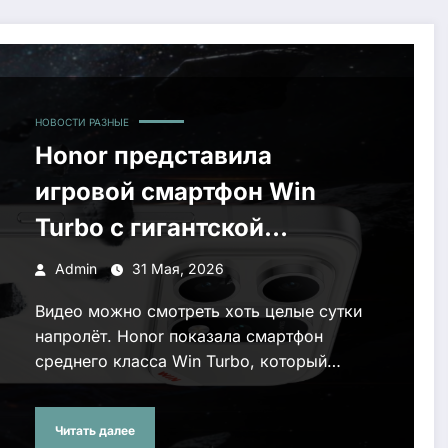
НОВОСТИ РАЗНЫЕ
Honor представила
игровой смартфон Win
Turbo с гигантской
батареей на 10 000 мА⋅ч
Admin
31 Мая, 2026
Видео можно смотреть хоть целые сутки
напролёт. Honor показала смартфон
среднего класса Win Turbo, который…
Читать далее