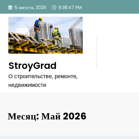
Перейти
6 августа, 2026
9:38:48 PM
к
содержимому
StroyGrad
О строительстве, ремонте,
недвижимости
Месяц: Май 2026