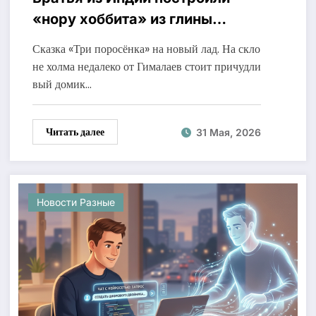
«нору хоббита» из глины
и соломы — ночёвки там
Сказка «Три поросёнка» на новый лад. На скло
расписаны
не холма недалеко от Гималаев стоит причудли
вый домик…
Читать далее
31 Мая, 2026
Новости Разные