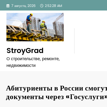
Перейти
7 августа, 2026
2:52:31 AM
к
содержимому
StroyGrad
О строительстве, ремонте,
недвижимости
Абитуриенты в России смогу
документы через «Госуслуги