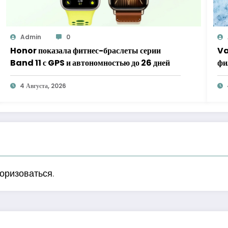
Admin
0
Honor показала фитнес-браслеты серии
Va
Band 11 с GPS и автономностью до 26 дней
фи
к 
4 Августа, 2026
оризоваться
.