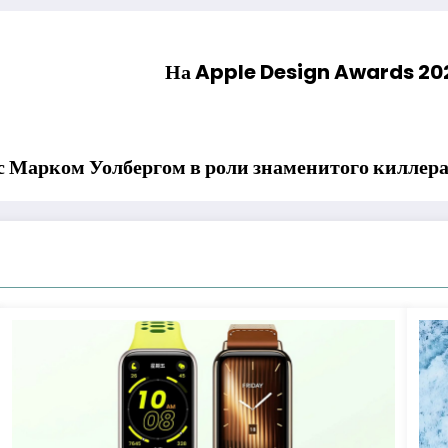
На Apple Design Awards 202
с Марком Уолбергом в роли знаменитого киллер