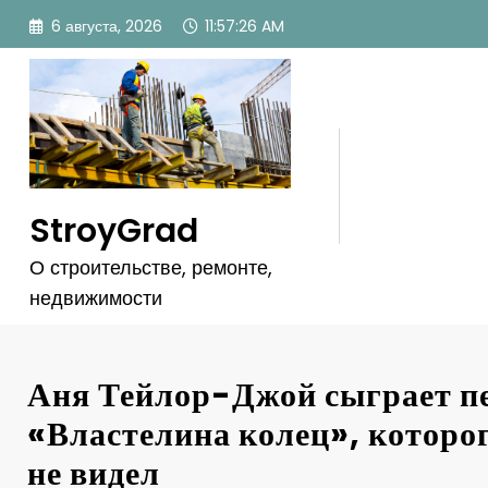
Перейти
6 августа, 2026
11:57:28 AM
к
содержимому
StroyGrad
О строительстве, ремонте,
недвижимости
Аня Тейлор-Джой сыграет п
«Властелина колец», которо
не видел