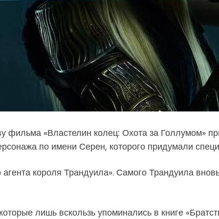
аву фильма «Властелин колец: Охота за Голлумом» 
ерсонажа по имени Серен, которого придумали специ
 агента короля Трандуила». Самого Трандуила вновь
которые лишь вскользь упоминались в книге «Братст