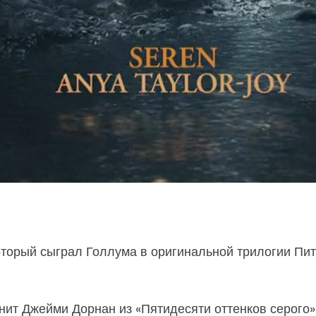
торый сыграл Голлума в оригинальной трилогии Пит
лнит Джейми Дорнан из «Пятидесяти оттенков серого»