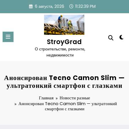
Перейти
6 августа, 2026
11:32:40 PM
к
содержимому
StroyGrad
О строительстве, ремонте,
недвижимости
Анонсирован Tecno Camon Slim —
ультратонкий смартфон с глазками
Главная
Новости разные
Анонсирован Tecno Camon Slim — ультратонкий
смартфон с глазками