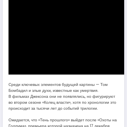
Среди ключевых элементов будущей картины — Том
Бомбадил и злые духи, известные как умертвия.
В фильмах Джексона они не появлялись, но фигурируют
во втором сезоне «Колец власти», хотя по хронологии это
происходит за тысячи лет до событий трилогии.
Ожидается, что «Тень прошлого» выйдет после «Охоты на
Голлума», премьера которой назначена на 17 декабря