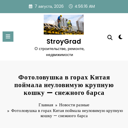
Перейти
7 августа, 2026
4:56:16 AM
к
содержимому
StroyGrad
О строительстве, ремонте,
недвижимости
Фотоловушка в горах Китая
поймала неуловимую крупную
кошку — снежного барса
Главная
Новости разные
Фотоловушка в горах Китая поймала неуловимую крупную
кошку — снежного барса