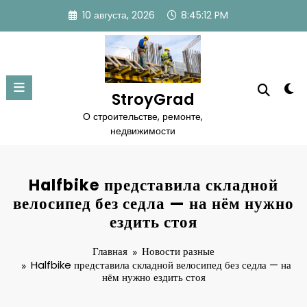
Перейти
10 августа, 2026
8:45:13 PM
к
содержимому
StroyGrad
О строительстве, ремонте,
недвижимости
Halfbike представила складной
велосипед без седла — на нём нужно
ездить стоя
Главная
Новости разные
Halfbike представила складной велосипед без седла — на
нём нужно ездить стоя