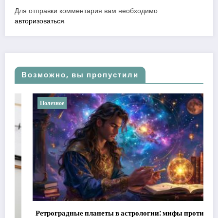
Для отправки комментария вам необходимо
авторизоваться
.
Возможно, вы пропустили
лезное
Полезное
троградные планеты в астрологии: мифы против