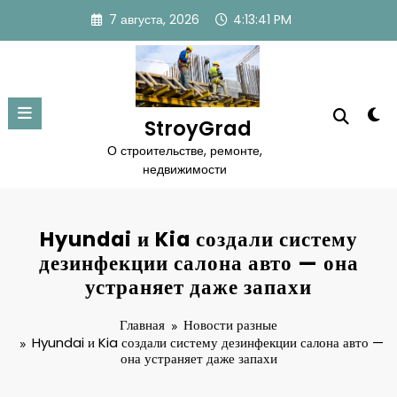
Перейти
7 августа, 2026
4:13:42 PM
к
содержимому
StroyGrad
О строительстве, ремонте,
недвижимости
Hyundai и Kia создали систему
дезинфекции салона авто — она
устраняет даже запахи
Главная
Новости разные
Hyundai и Kia создали систему дезинфекции салона авто —
она устраняет даже запахи