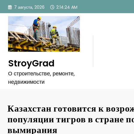
Перейти
7 августа, 2026
2:14:27 AM
к
содержимому
StroyGrad
О строительстве, ремонте,
недвижимости
Казахстан готовится к возр
популяции тигров в стране п
вымирания