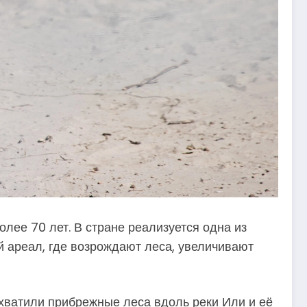
лее 70 лет. В стране реализуется одна из
 ареал, где возрождают леса, увеличивают
хватили прибрежные леса вдоль реки Или и её