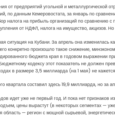
ния от предприятий угольной и металлургической отр
, по данным Кемеровостата, за январь по сравнению
ор налога на прибыль организаций по сравнению с п
тупления от НДФЛ, налога на имущество, акцизов. Но
ная ситуация на Кубани. За апрель она изменилась к
его конкретно произошло такое снижение, минэкономи
дированного бюджета края в годовом выражении пр
 Бюджетному кодексу этот показатель не должен пре
одах в размере 3,5 миллиарда (на 1 мая) не кажется
го квартала составил здесь 19,9 миллиарда, но за 
ов идет уже не первый год. И пока нет признаков и
одъем, цены вырастут (в некоторых сегментах — уже
я область — регион с мощной сырьевой, энергетичес