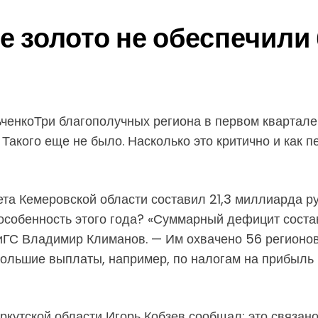
ое золото не обеспечил
енкоТри благополучных региона в первом квартале 
акого еще не было. Насколько это критично и как п
а Кемеровской области составил 21,3 миллиарда руб
 особенность этого года? «Суммарный дефицит сост
ГС Владимир Климанов. — Им охвачено 56 регионов,
большие выплаты, например, по налогам на прибыль
Иркутской области Игорь Кобзев сообщал: это связан