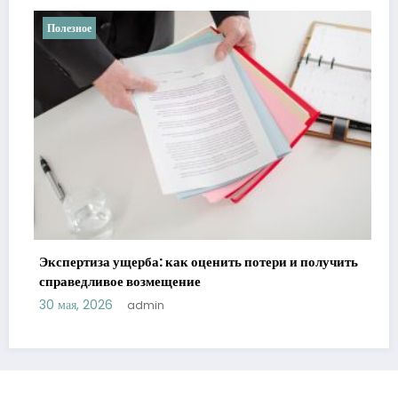
Полезное
Ретроградные планеты в а
реальности
как оценить потери и получить
21 мая, 2026
admin
щение