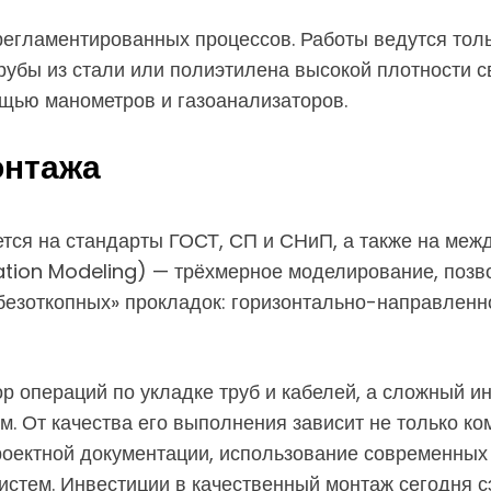
 регламентированных процессов. Работы ведутся то
рубы из стали или полиэтилена высокой плотности 
ощью манометров и газоанализаторов.
онтажа
ся на стандарты ГОСТ, СП и СНиП, а также на меж
mation Modeling) — трёхмерное моделирование, по
безоткопных» прокладок: горизонтально-направленн
ор операций по укладке труб и кабелей, а сложный 
. От качества его выполнения зависит не только ком
оектной документации, использование современных
истем. Инвестиции в качественный монтаж сегодня с