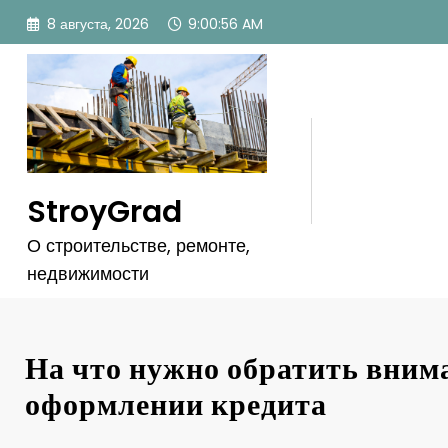
Перейти
8 августа, 2026
9:00:58 AM
к
содержимому
StroyGrad
О строительстве, ремонте,
недвижимости
На что нужно обратить вним
оформлении кредита