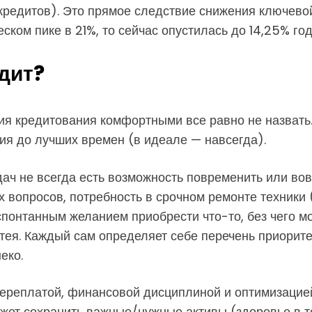
 кредитов). Это прямое следствие снижения ключево
ском пике в 21%, то сейчас опустилась до 14,25% го
дит?
ия кредитования комфортными все равно не назвать
ия до лучших времен (в идеале — навсегда).
ч не всегда есть возможность повременить или вов
 вопросов, потребность в срочном ремонте техники (
онтанным желанием приобрести что-то, без чего мо
атея. Каждый сам определяет себе перечень приорит
еко.
переплатой, финансовой дисциплиной и оптимизацией
жет сохранить важные/нужные активы (здоровье в т