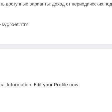
реть доступные варианты: доход от периодических по
-sygraet.html
cal Information.
Edit your Profile
now.