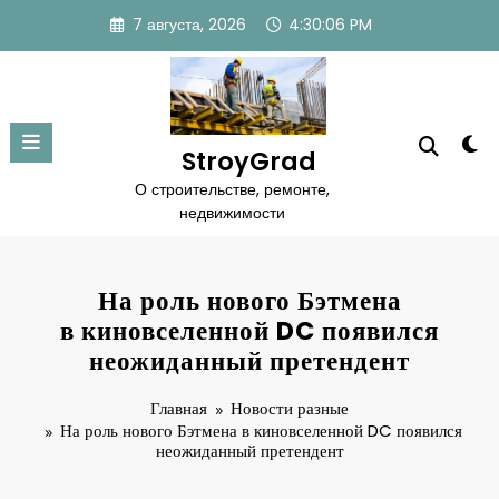
Перейти
7 августа, 2026
4:30:07 PM
к
содержимому
StroyGrad
О строительстве, ремонте,
недвижимости
На роль нового Бэтмена
в киновселенной DC появился
неожиданный претендент
Главная
Новости разные
На роль нового Бэтмена в киновселенной DC появился
неожиданный претендент