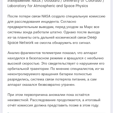
Изображение: NASA / Goddard / University of Colorado /
Laboratory for Atmospheric and Space Physics
После потери связи NASA создало специальную комиссию
для расследования инцидента. Согласно
предварительным выводам, перед уходом за Марс все
системы зонда работали штатно. Однако после выхода
из-за планеты сеть дальней космической связи Deep
Space Network не смогла обнаружить его сигнал.
Анализ фрагментов телеметрии показал, что аппарат
находился в безопасном режиме и вращался с необычно
высокой скоростью. Это свидетельствует о нарушении его
орбитальной траектории. По мнению специалистов, из-за
неконтролируемого вращения батареи полностью
разрядились, система связи потеряла питание, а сам
аппарат оказался безвозвратно утрачен.
При этом первопричина аномалии пока остаётся
неизвестной. Расследование продолжается, а итоговый
отчёт комиссия должна представить позже в этом году.