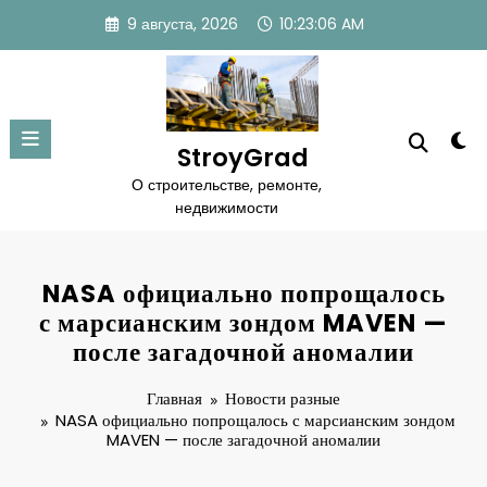
Перейти
9 августа, 2026
10:23:07 AM
к
содержимому
StroyGrad
О строительстве, ремонте,
недвижимости
NASA официально попрощалось
с марсианским зондом MAVEN —
после загадочной аномалии
Главная
Новости разные
NASA официально попрощалось с марсианским зондом
MAVEN — после загадочной аномалии