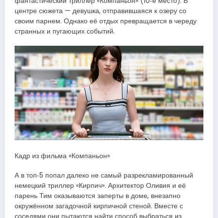
фантастический триллер «Компаньон» (10‑е место). В
центре сюжета — девушка, отправившаяся к озеру со
своим парнем. Однако её отдых превращается в череду
странных и пугающих событий.
Кадр из фильма «Компаньон»
А в топ‑5 попал далеко не самый разрекламированный
немецкий триллер «Кирпич». Архитектор Оливия и её
парень Тим оказываются заперты в доме, внезапно
окружённом загадочной кирпичной стеной. Вместе с
соседями они пытаются найти способ выбраться из