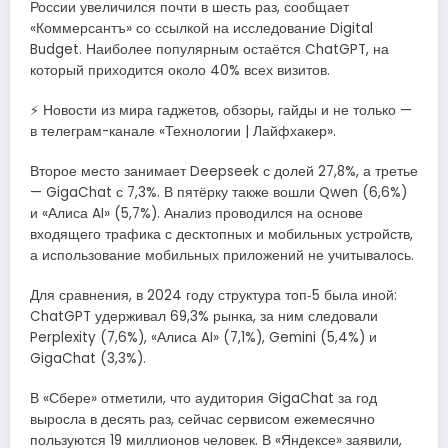
России увеличился почти в шесть раз, сообщает
«Коммерсантъ» со ссылкой на исследование Digital
Budget. Наиболее популярным остаётся ChatGPT, на
который приходится около 40% всех визитов.
⚡ Новости из мира гаджетов, обзоры, гайды и не только —
в телеграм-канале «Технологии | Лайфхакер».
Второе место занимает Deepseek с долей 27,8%, а третье
— GigaChat с 7,3%. В пятёрку также вошли Qwen (6,6%)
и «Алиса AI» (5,7%). Анализ проводился на основе
входящего трафика с десктопных и мобильных устройств,
а использование мобильных приложений не учитывалось.
Для сравнения, в 2024 году структура топ‑5 была иной:
ChatGPT удерживал 69,3% рынка, за ним следовали
Perplexity (7,6%), «Алиса AI» (7,1%), Gemini (5,4%) и
GigaChat (3,3%).
В «Сбере» отметили, что аудитория GigaChat за год
выросла в десять раз, сейчас сервисом ежемесячно
пользуются 19 миллионов человек. В «Яндексе» заявили,