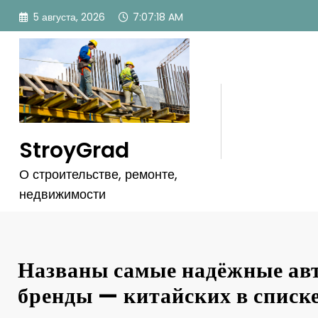
Перейти
5 августа, 2026
7:07:20 AM
к
содержимому
StroyGrad
О строительстве, ремонте,
недвижимости
Названы самые надёжные ав
бренды — китайских в списке