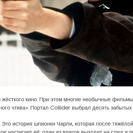
и жёсткого кино. При этом многие необычные фильмы
ного чтива». Портал Collider выбрал десять забытых
. Это история шпионки Чарли, которая после тяжёло
е настигает её: один из врагов выходит на след и п