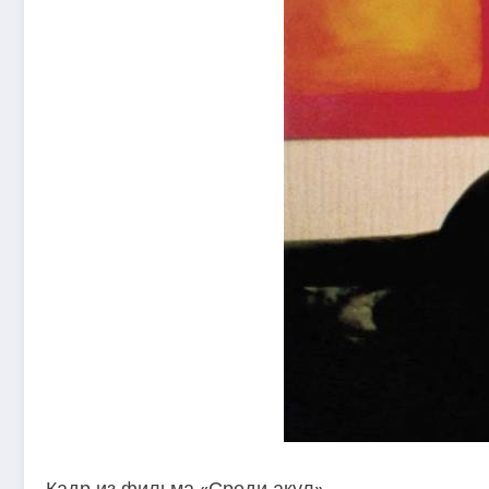
Кадр из фильма «Среди акул»