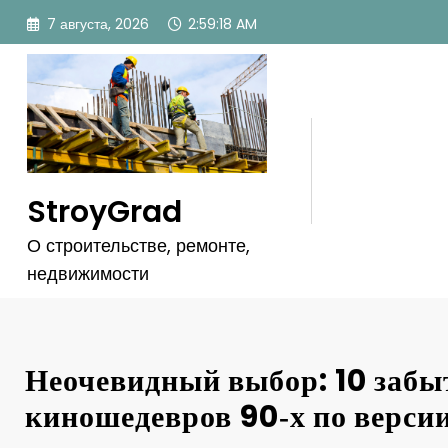
Перейти
7 августа, 2026
2:59:21 AM
к
содержимому
StroyGrad
О строительстве, ремонте,
недвижимости
Неочевидный выбор: 10 заб
киношедевров 90‑х по версии