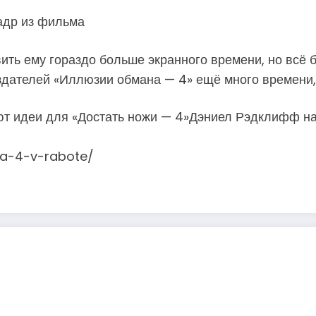
адр из фильма
ть ему гораздо больше экранного времени, но всё бу
создателей «Иллюзии обмана — 4» ещё много времени,
ют идеи для «Достать ножи — 4»Дэниел Рэдклифф н
ana-4-v-rabote/