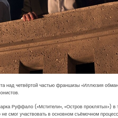
та над четвёртой частью франшизы «Иллюзия обмана
онистов.
рка Руффало («Мстители», «Остров проклятых») в 
р не смог участвовать в основном съёмочном процесс