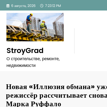
Перейти
6 августа, 2026
7:23:14 PM
к
содержимому
StroyGrad
О строительстве, ремонте,
недвижимости
Новая «Иллюзия обмана» уже
режиссёр рассчитывает снов
Марка Руффало