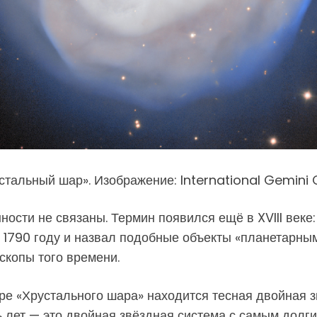
устальный шар». Изображение: International Gemini
ности не связаны. Термин появился ещё в XVIII век
 1790 году и назвал подобные объекты «планетарны
копы того времени.
ре «Хрустального шара» находится тесная двойная 
ть лет — это двойная звёздная система с самым дол