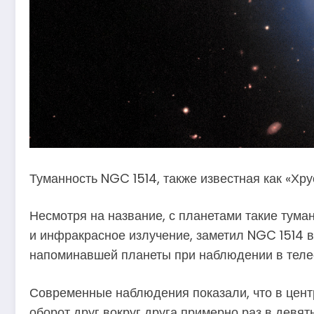
Туманность NGC 1514, также известная как «Хр
Несмотря на название, с планетами такие туман
и инфракрасное излучение, заметил NGC 1514 в
напоминавшей планеты при наблюдении в телес
Современные наблюдения показали, что в цент
оборот друг вокруг друга примерно раз в девя