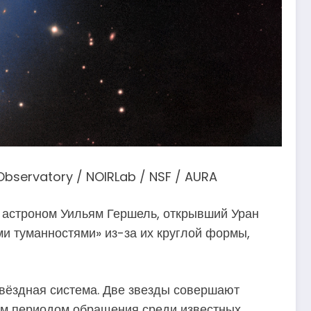
 Observatory / NOIRLab / NSF / AURA
е: астроном Уильям Гершель, открывший Уран
ми туманностями» из-за их круглой формы,
звёздная система. Две звезды совершают
гим периодом обращения среди известных