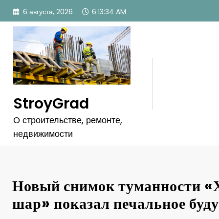
Перейти
6 августа, 2026
6:13:37 AM
к
содержимому
StroyGrad
О строительстве, ремонте,
недвижимости
Новый снимок туманности «
шар» показал печальное буд