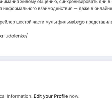
внимания живому общению, синхронизировать дни в
я неформального взаимодействия — даже в онлайне
рейлер шестой части мультфильмаLego представила
-na-udalenke/
cal Information.
Edit your Profile
now.