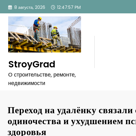
Перейти
8 августа, 2026
12:47:59 PM
к
содержимому
StroyGrad
О строительстве, ремонте,
недвижимости
Переход на удалёнку связали 
одиночества и ухудшением п
здоровья