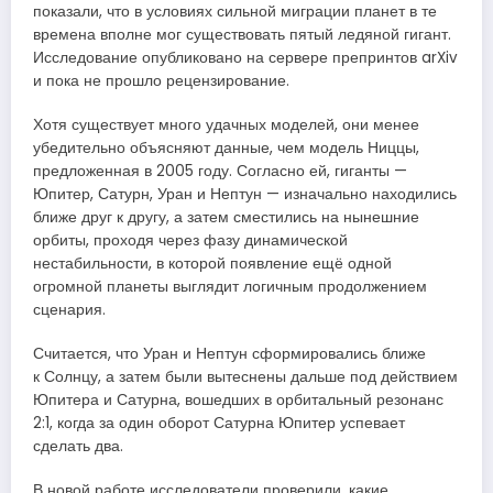
показали, что в условиях сильной миграции планет в те
времена вполне мог существовать пятый ледяной гигант.
Исследование опубликовано на сервере препринтов arXiv
и пока не прошло рецензирование.
Хотя существует много удачных моделей, они менее
убедительно объясняют данные, чем модель Ниццы,
предложенная в 2005 году. Согласно ей, гиганты —
Юпитер, Сатурн, Уран и Нептун — изначально находились
ближе друг к другу, а затем сместились на нынешние
орбиты, проходя через фазу динамической
нестабильности, в которой появление ещё одной
огромной планеты выглядит логичным продолжением
сценария.
Считается, что Уран и Нептун сформировались ближе
к Солнцу, а затем были вытеснены дальше под действием
Юпитера и Сатурна, вошедших в орбитальный резонанс
2:1, когда за один оборот Сатурна Юпитер успевает
сделать два.
В новой работе исследователи проверили, какие