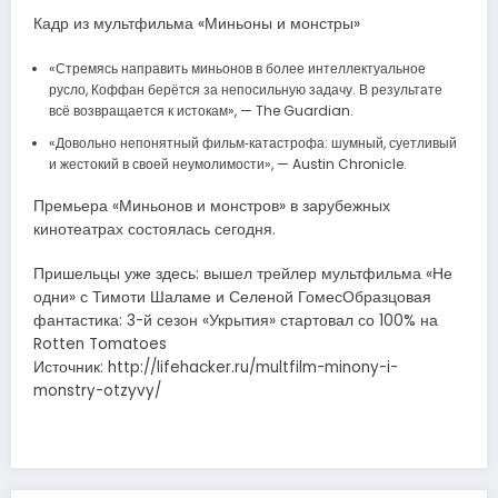
Кадр из мультфильма «Миньоны и монстры»
«Стремясь направить миньонов в более интеллектуальное
русло, Коффан берётся за непосильную задачу. В результате
всё возвращается к истокам», — The Guardian.
«Довольно непонятный фильм‑катастрофа: шумный, суетливый
и жестокий в своей неумолимости», — Austin Chronicle.
Премьера «Миньонов и монстров» в зарубежных
кинотеатрах состоялась сегодня.
Пришельцы уже здесь: вышел трейлер мультфильма «Не
одни» с Тимоти Шаламе и Селеной ГомесОбразцовая
фантастика: 3-й сезон «Укрытия» стартовал со 100% на
Rotten Tomatoes
Источник: http://lifehacker.ru/multfilm-minony-i-
monstry-otzyvy/