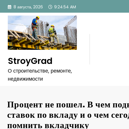
Перейти
8 августа, 2026
9:24:57 AM
к
содержимому
StroyGrad
О строительстве, ремонте,
недвижимости
Процент не пошел. В чем под
ставок по вкладу и о чем сег
помнить вкладчику