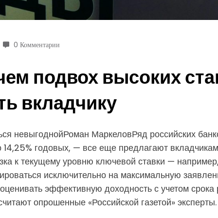
0 Комментарии
чем подвох высоких став
ть вкладчику
ться невыгоднойРоман МаркеловРяд российских банк
о 14,25% годовых, — все еще предлагают вкладчика
зка к текущему уровню ключевой ставки — например,
тироваться исключительно на максимальную заявлен
 оценивать эффективную доходность с учетом срока
считают опрошенные «Российской газетой» эксперты.