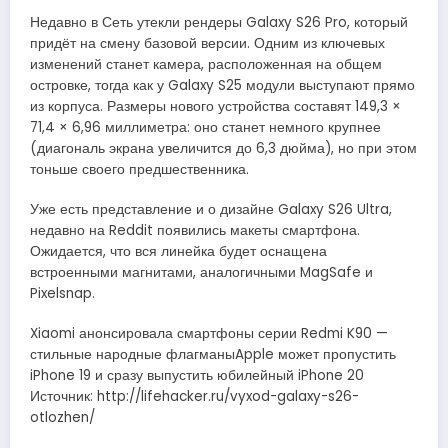
Недавно в Сеть утекли рендеры Galaxy S26 Pro, который
придёт на смену базовой версии. Одним из ключевых
изменений станет камера, расположенная на общем
островке, тогда как у Galaxy S25 модули выступают прямо
из корпуса. Размеры нового устройства составят 149,3 ×
71,4 × 6,96 миллиметра: оно станет немного крупнее
(диагональ экрана увеличится до 6,3 дюйма), но при этом
тоньше своего предшественника.
Уже есть представление и о дизайне Galaxy S26 Ultra,
недавно на Reddit появились макеты смартфона.
Ожидается, что вся линейка будет оснащена
встроенными магнитами, аналогичными MagSafe и
Pixelsnap.
Xiaomi анонсировала смартфоны серии Redmi K90 —
стильные народные флагманыApple может пропустить
iPhone 19 и сразу выпустить юбилейный iPhone 20
Источник: http://lifehacker.ru/vyxod-galaxy-s26-
otlozhen/