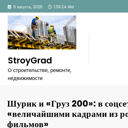
Перейти
6 августа, 2026
1:39:27 AM
к
содержимому
StroyGrad
О строительстве, ремонте,
недвижимости
Шурик и «Груз 200»: в соцсе
«величайшими кадрами из р
фильмов»