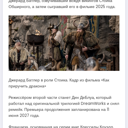
Джерард Батлер, озвучивавший вождя викингов Стоика
Обширного, а затем сыгравший его в фильме 2025 года.
Джерард Батлер в роли Стоика. Кадр из фильма «Как
приручить дракона»
Режиссёром второй части станет Дин ДеБлуа, который
работал над оригинальной трилогией DreamWorks и снял
ремейк. Премьера продолжения запланирована на 11
июня 2027 года.
Франшиза, основанная на серии книг Крессиды Коуэлл,