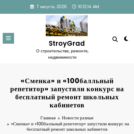
Перейти
7 августа, 2026
10:12:14 AM
к
содержимому
StroyGrad
О строительстве, ремонте,
недвижимости
«Сменка» и «100балльный
репетитор» запустили конкурс на
бесплатный ремонт школьных
кабинетов
Главная
Новости разные
«Сменка» и «100балльный репетитор» запустили конкурс на
бесплатный ремонт школьных кабинетов