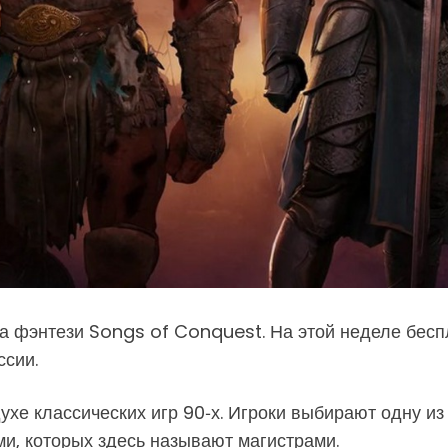
а фэнтези Songs of Conquest. На этой неделе бесп
ссии.
хе классических игр 90‑х. Игроки выбирают одну из
и, которых здесь называют магистрами.