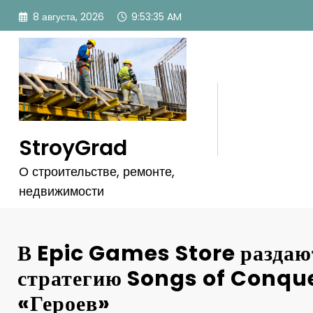
Перейти
8 августа, 2026
9:53:37 AM
к
содержимому
StroyGrad
О строительстве, ремонте,
недвижимости
В Epic Games Store раздаю
стратегию Songs of Conque
«Героев»