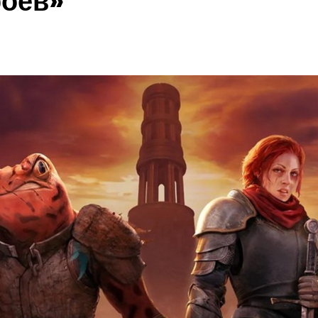
роев»