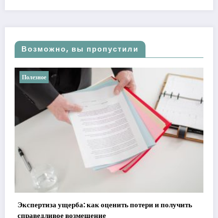
Возможно, вы пропустили
Полезное
Ретроградные планеты в а
реальности
как оценить потери и получить
21 мая, 2026
admin
щение