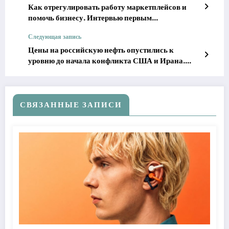
Как отрегулировать работу маркетплейсов и
помочь бизнесу. Интервью первым
замминистра экономического развития
Следующая запись
Максимом Колесниковым
Цены на российскую нефть опустились к
уровню до начала конфликта США и Ирана.
Падение цен продолжится?
СВЯЗАННЫЕ ЗАПИСИ