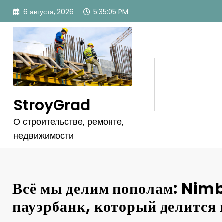
Перейти
6 августа, 2026
5:35:08 PM
к
содержимому
StroyGrad
О строительстве, ремонте,
недвижимости
Всё мы делим пополам: Nim
пауэрбанк, который делится 