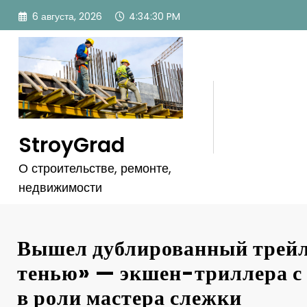
Перейти
6 августа, 2026
4:34:33 PM
к
содержимому
StroyGrad
О строительстве, ремонте,
недвижимости
Вышел дублированный трейл
тенью» — экшен-триллера с
в роли мастера слежки