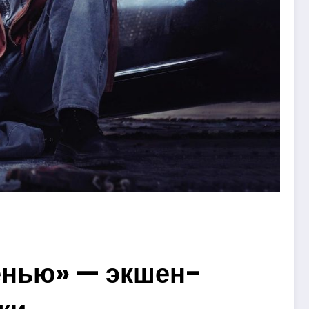
енью» — экшен-