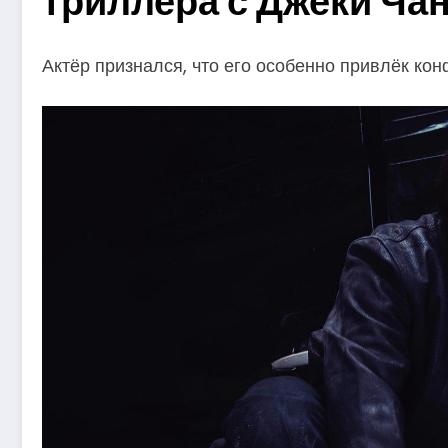
триллера с Джеки Чан
Актёр признался, что его особенно привлёк ко