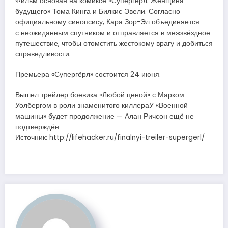
Фильм основан на комиксе «Супергёрл: Женщина
будущего» Тома Кинга и Билкис Эвели. Согласно
официальному синопсису, Кара Зор-Эл объединяется
с неожиданным спутником и отправляется в межзвёздное
путешествие, чтобы отомстить жестокому врагу и добиться
справедливости.
Премьера «Супергёрл» состоится 24 июня.
Вышел трейлер боевика «Любой ценой» с Марком
Уолбергом в роли знаменитого киллераУ «Военной
машины» будет продолжение — Алан Ричсон ещё не
подтверждён
Источник: http://lifehacker.ru/finalnyi-treiler-supergerl/