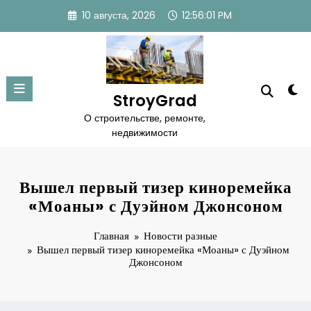
Перейти
10 августа, 2026
12:56:02 PM
к
содержимому
StroyGrad
О строительстве, ремонте,
недвижимости
Вышел первый тизер киноремейка
«Моаны» с Дуэйном Джонсоном
Главная
Новости разные
Вышел первый тизер киноремейка «Моаны» с Дуэйном
Джонсоном