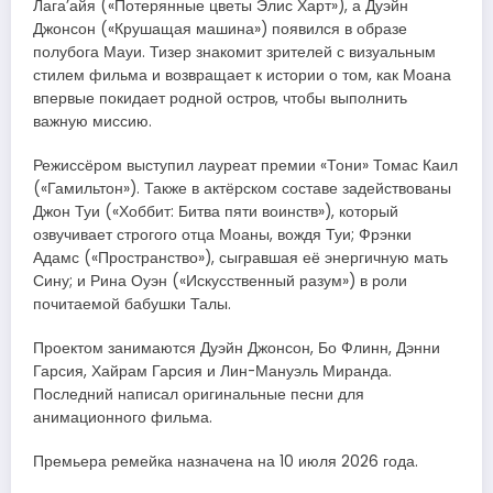
Лага’айя («Потерянные цветы Элис Харт»), а Дуэйн
Джонсон («Крушащая машина») появился в образе
полубога Мауи. Тизер знакомит зрителей с визуальным
стилем фильма и возвращает к истории о том, как Моана
впервые покидает родной остров, чтобы выполнить
важную миссию.
Режиссёром выступил лауреат премии «Тони» Томас Каил
(«Гамильтон»). Также в актёрском составе задействованы
Джон Туи («Хоббит: Битва пяти воинств»), который
озвучивает строгого отца Моаны, вождя Туи; Фрэнки
Адамс («Пространство»), сыгравшая её энергичную мать
Сину; и Рина Оуэн («Искусственный разум») в роли
почитаемой бабушки Талы.
Проектом занимаются Дуэйн Джонсон, Бо Флинн, Дэнни
Гарсия, Хайрам Гарсия и Лин-Мануэль Миранда.
Последний написал оригинальные песни для
анимационного фильма.
Премьера ремейка назначена на 10 июля 2026 года.