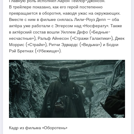
Главную роль исполнил Аарон Тейлор-Джонсон.
В трейлере показано, как его герой постепенно
превращается в оборотня, наводя ужас на окружающих.
Вместе с ним в фильме снялась Лили-Роуз Депп — оба
актёра уже работали с Эггерсом над «Носферату». Также
в актёрский состав вошли Уиллем Дефо («Бедные-
несчастные»), Ральф Айнесон («Стражи Галактики»), Джек
Моррис («Страйк»), Ритчи Эдвардс («Ведьма») и Бодхи
Рэй Бретнах («Убежище»).
Кадр из фильма «Оборотень»