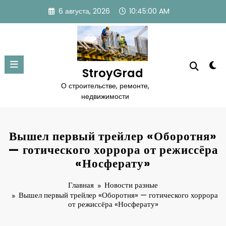
Перейти
6 августа, 2026
10:45:01 AM
к
содержимому
StroyGrad
О строительстве, ремонте,
недвижимости
Вышел первый трейлер «Оборотня»
— готического хоррора от режиссёра
«Носферату»
Главная
Новости разные
Вышел первый трейлер «Оборотня» — готического хоррора
от режиссёра «Носферату»