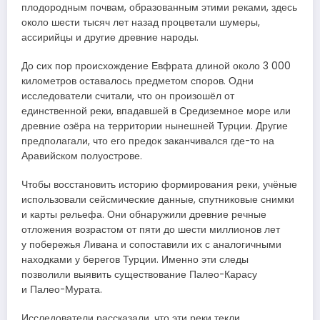
плодородным почвам, образованным этими реками, здесь
около шести тысяч лет назад процветали шумеры,
ассирийцы и другие древние народы.
До сих пор происхождение Евфрата длиной около 3 000
километров оставалось предметом споров. Одни
исследователи считали, что он произошёл от
единственной реки, впадавшей в Средиземное море или
древние озёра на территории нынешней Турции. Другие
предполагали, что его предок заканчивался где-то на
Аравийском полуострове.
Чтобы восстановить историю формирования реки, учёные
использовали сейсмические данные, спутниковые снимки
и карты рельефа. Они обнаружили древние речные
отложения возрастом от пяти до шести миллионов лет
у побережья Ливана и сопоставили их с аналогичными
находками у берегов Турции. Именно эти следы
позволили выявить существование Палео-Карасу
и Палео-Мурата.
Исследователи рассказали, что эти реки текли