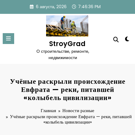
Перейти
6 августа, 2026
7:46:37 PM
к
содержимому
StroyGrad
О строительстве, ремонте,
недвижимости
Учёные раскрыли происхождение
Евфрата — реки, питавшей
«колыбель цивилизации»
Главная
Новости разные
Учёные раскрыли происхождение Евфрата — реки, питавшей
«колыбель цивилизации»