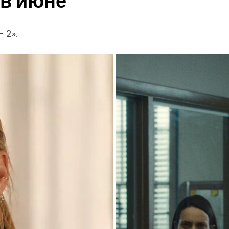
 в июне
 2».