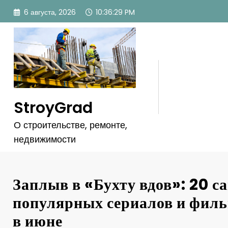
Перейти
6 августа, 2026
10:36:32 PM
к
содержимому
StroyGrad
О строительстве, ремонте,
недвижимости
Заплыв в «Бухту вдов»: 20 с
популярных сериалов и филь
в июне