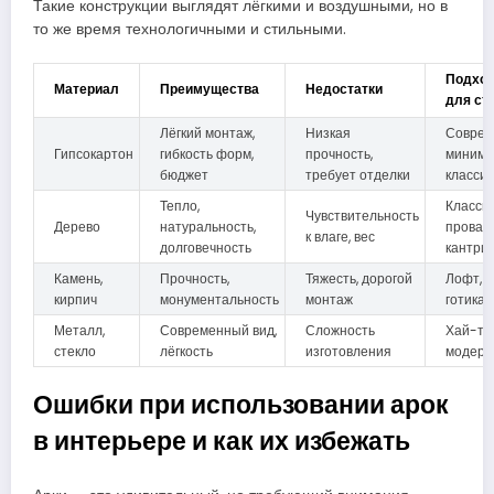
Такие конструкции выглядят лёгкими и воздушными, но в
то же время технологичными и стильными.
Подхо
Материал
Преимущества
Недостатки
для ст
Лёгкий монтаж,
Низкая
Соврем
Гипсокартон
гибкость форм,
прочность,
минима
бюджет
требует отделки
классик
Тепло,
Классик
Чувствительность
Дерево
натуральность,
прованс
к влаге, вес
долговечность
кантри
Камень,
Прочность,
Тяжесть, дорогой
Лофт, р
кирпич
монументальность
монтаж
готика
Металл,
Современный вид,
Сложность
Хай-тек
стекло
лёгкость
изготовления
модерн
Ошибки при использовании арок
в интерьере и как их избежать