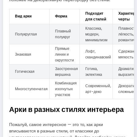
Подходит
Характер
Вид арки
Форма
для стилей
черты
Классика,
Плавность
Плавный
Полукруглая
модерн,
лёгкость,
полукруг
минимализм
романтичн
Прямые
Лофт,
Сдержанно
Знаковая
линии и
скандинавский
мягкость
округлости
Заостренная
Готика,
Драматизм
Готическая
вершина
эклектика
выразител
Комбинация
Современный,
Декоратив
Многоступенчатая
изогнутых
арт-деко
сложные 
участков
Арки в разных стилях интерьера
Пожалуй, самое интересное — это то, как арки
вписываются в разные стили, от классики до