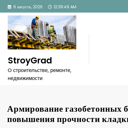
Перейти
6 августа, 2026
12:39:50 AM
к
содержимому
StroyGrad
О строительстве, ремонте,
недвижимости
Армирование газобетонных б
повышения прочности кладк