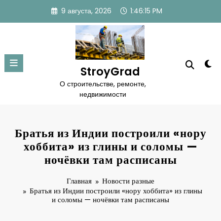
Перейти
9 августа, 2026
1:46:17 PM
к
содержимому
StroyGrad
О строительстве, ремонте,
недвижимости
Братья из Индии построили «нору
хоббита» из глины и соломы —
ночёвки там расписаны
Главная
Новости разные
Братья из Индии построили «нору хоббита» из глины
и соломы — ночёвки там расписаны