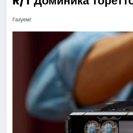
R/T Доминика Торетт
Газуем!