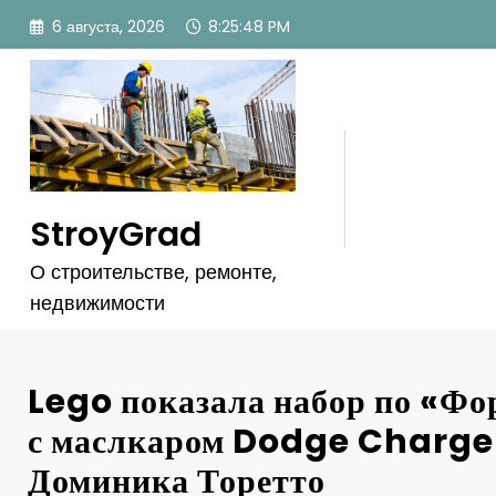
Перейти
6 августа, 2026
8:25:52 PM
к
содержимому
StroyGrad
О строительстве, ремонте,
недвижимости
Lego показала набор по «Ф
с маслкаром Dodge Charge
Доминика Торетто