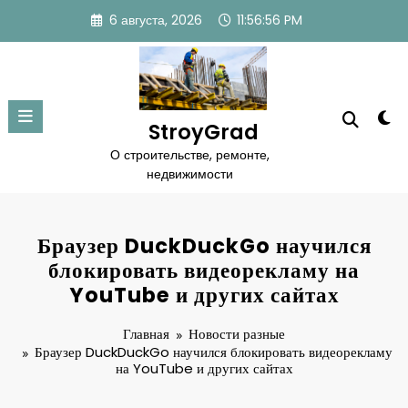
Перейти
6 августа, 2026
11:56:57 PM
к
содержимому
StroyGrad
О строительстве, ремонте,
недвижимости
Браузер DuckDuckGo научился
блокировать видеорекламу на
YouTube и других сайтах
Главная
Новости разные
Браузер DuckDuckGo научился блокировать видеорекламу
на YouTube и других сайтах