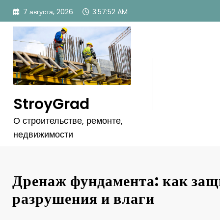
Перейти
7 августа, 2026
3:57:53 AM
к
содержимому
StroyGrad
О строительстве, ремонте,
недвижимости
Дренаж фундамента: как защ
разрушения и влаги