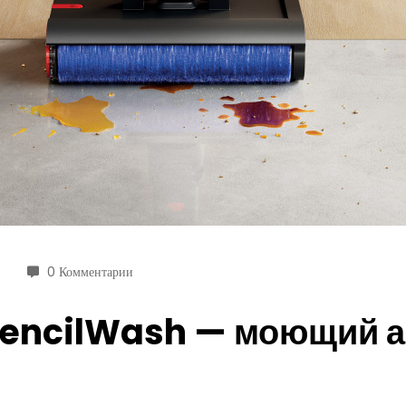
0 Комментарии
encilWash — моющий ан