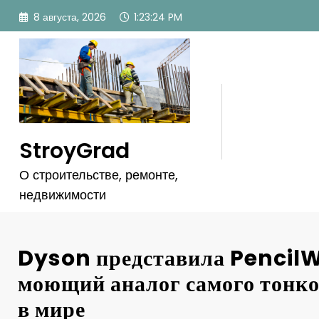
Перейти
8 августа, 2026
1:23:27 PM
к
содержимому
StroyGrad
О строительстве, ремонте,
недвижимости
Dyson представила Pencil
моющий аналог самого тонко
в мире